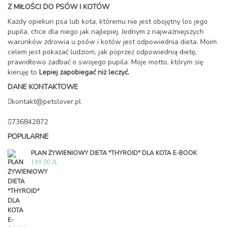
Z MIŁOŚCI DO PSÓW I KOTÓW
Każdy opiekun psa lub kota, któremu nie jest obojętny los jego
pupila, chce dla niego jak najlepiej. Jednym z najważniejszych
warunków zdrowia u psów i kotów jest odpowiednia dieta. Moim
celem jest pokazać ludziom, jak poprzez odpowiednią dietę,
prawidłowo zadbać o swojego pupila. Moje motto, którym się
kieruję to
Lepiej zapobiegać niż leczyć.
DANE KONTAKTOWE
kontakt@petslover.pl
736842872
POPULARNE
PLAN ŻYWIENIOWY DIETA "THYROID" DLA KOTA E-BOOK
199,00
ZŁ