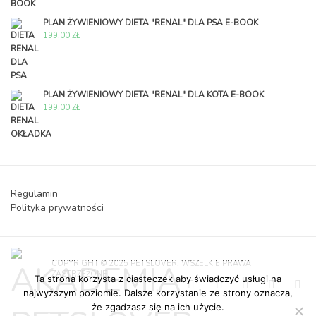
PLAN ŻYWIENIOWY DIETA "RENAL" DLA PSA E-BOOK
199,00
ZŁ
PLAN ŻYWIENIOWY DIETA "RENAL" DLA KOTA E-BOOK
199,00
ZŁ
Regulamin
Polityka prywatności
COPYRIGHT © 2025 PETSLOVER. WSZELKIE PRAWA
ZASTRZEŻONE.
Ta strona korzysta z ciasteczek aby świadczyć usługi na
najwyższym poziomie. Dalsze korzystanie ze strony oznacza,
że zgadzasz się na ich użycie.