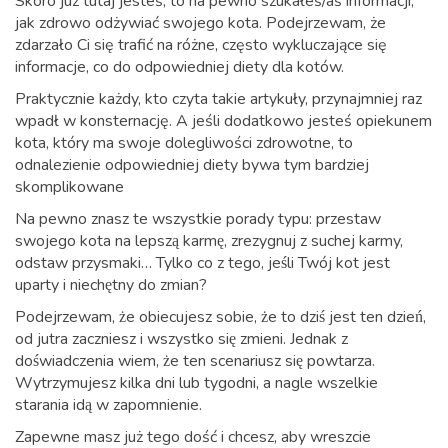
Skoro już tutaj jesteś, to na pewno szukałeś/aś informacji,
jak zdrowo odżywiać swojego kota. Podejrzewam, że
zdarzało Ci się trafić na różne, często wykluczające się
informacje, co do odpowiedniej diety dla kotów.
Praktycznie każdy, kto czyta takie artykuły, przynajmniej raz
wpadł w konsternację. A jeśli dodatkowo jesteś opiekunem
kota, który ma swoje dolegliwości zdrowotne, to
odnalezienie odpowiedniej diety bywa tym bardziej
skomplikowane
Na pewno znasz te wszystkie porady typu: przestaw
swojego kota na lepszą karmę, zrezygnuj z suchej karmy,
odstaw przysmaki… Tylko co z tego, jeśli Twój kot jest
uparty i niechętny do zmian?
Podejrzewam, że obiecujesz sobie, że to dziś jest ten dzień,
od jutra zaczniesz i wszystko się zmieni. Jednak z
doświadczenia wiem, że ten scenariusz się powtarza.
Wytrzymujesz kilka dni lub tygodni, a nagle wszelkie
starania idą w zapomnienie.
Zapewne masz już tego dość i chcesz, aby wreszcie