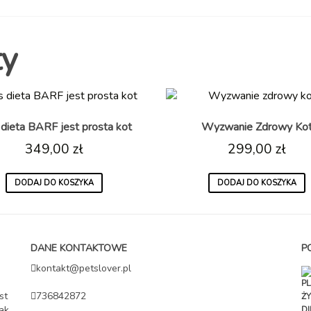
ty
 dieta BARF jest prosta kot
Wyzwanie Zdrowy Ko
349,00
zł
299,00
zł
DODAJ DO KOSZYKA
DODAJ DO KOSZYKA
DANE KONTAKTOWE
P
kontakt@petslover.pl
st
736842872
ak