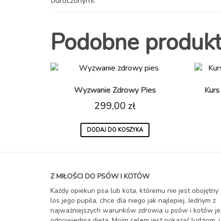
odroczonymi.
Podobne produk
Wyzwanie Zdrowy Pies
Kurs
299,00
zł
DODAJ DO KOSZYKA
Z MIŁOŚCI DO PSÓW I KOTÓW
Każdy opiekun psa lub kota, któremu nie jest obojętny
los jego pupila, chce dla niego jak najlepiej. Jednym z
najważniejszych warunków zdrowia u psów i kotów je
odpowiednia dieta. Moim celem jest pokazać ludziom, j