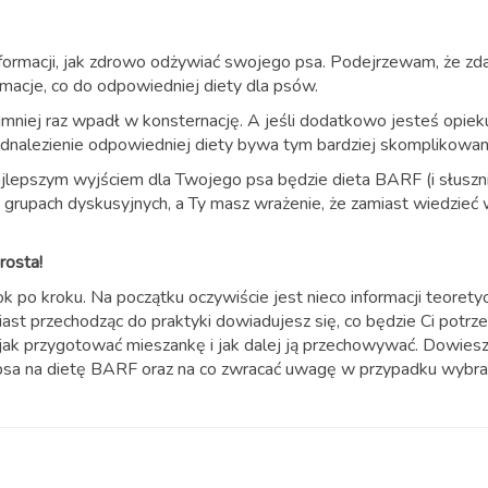
informacji, jak zdrowo odżywiać swojego psa. Podejrzewam, że zd
formacje, co do odpowiedniej diety dla psów.
najmniej raz wpadł w konsternację. A jeśli dodatkowo jesteś opie
odnalezienie odpowiedniej diety bywa tym bardziej skomplikowa
ajlepszym wyjściem dla Twojego psa będzie dieta BARF (i słusz
na grupach dyskusyjnych, a Ty masz wrażenie, że zamiast wiedzieć 
rosta!
k po kroku. Na początku oczywiście jest nieco informacji teorety
ast przechodząc do praktyki dowiadujesz się, co będzie Ci potrz
jak przygotować mieszankę i jak dalej ją przechowywać. Dowiesz
ć psa na dietę BARF oraz na co zwracać uwagę w przypadku wybr