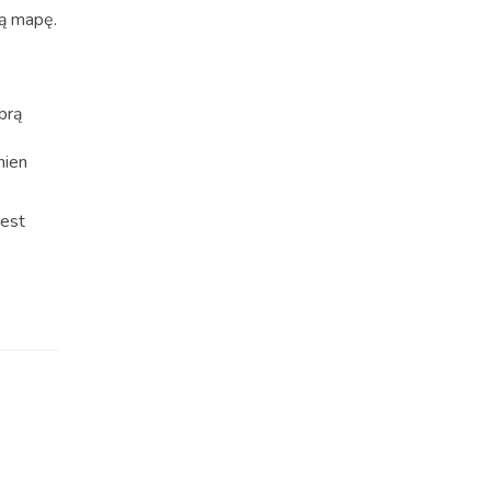
wą mapę.
brą
nien
jest