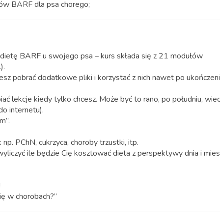
ów BARF dla psa chorego;
 dietę BARF u swojego psa – kurs składa się z 21 modułów
).
ożesz pobrać dodatkowe pliki i korzystać z nich nawet po ukończen
ać lekcje kiedy tylko chcesz. Może być to rano, po południu, wie
o internetu).
m”.
p. PChN, cukrzyca, choroby trzustki, itp.
iczyć ile będzie Cię kosztować dieta z perspektywy dnia i mies
!
ię w chorobach?”