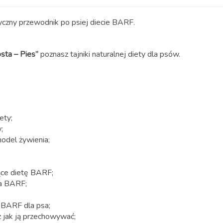
yczny przewodnik po psiej diecie BARF.
sta – Pies”
poznasz tajniki naturalnej diety dla psów.
ety;
;
odel żywienia;
ące dietę BARF;
ka BARF;
 BARF dla psa;
 jak ją przechowywać;