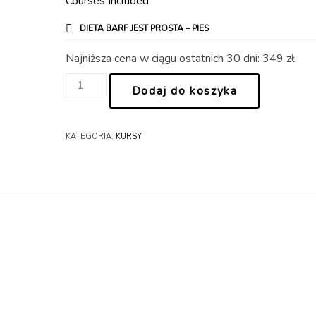
Courses Included
DIETA BARF JEST PROSTA – PIES
Najniższa cena w ciągu ostatnich 30 dni: 349 zł
ilość
Dodaj do koszyka
Kurs
dieta
BARF
KATEGORIA:
KURSY
jest
prosta
pies