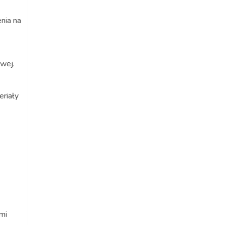
enia na
wej.
eriały
mi