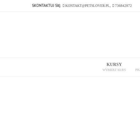
SKONTAKTUJ SIĘ:
,
KONTAKT@PETSLOVER.PL
736842872
KURSY
WYBIERZ KURS
PR