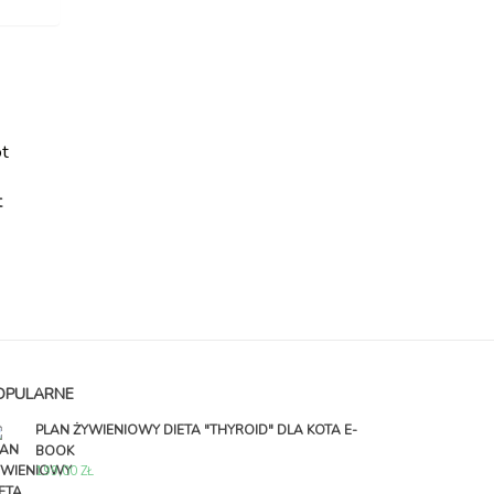
t
OPULARNE
PLAN ŻYWIENIOWY DIETA "THYROID" DLA KOTA E-
BOOK
199,00
ZŁ