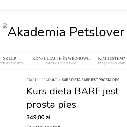
SKLEP
KONSULTACJE ŻYWIENIOWE
KIM JESTEM?
ZYDATNA WIEDZA
ZAPYTAJ MNIE O RADĘ
PARĘ SŁÓW O MNIE
START
PRODUKT
KURS DIETA BARF JEST PROSTA PIES
Kurs dieta BARF jest
prosta pies
349,00
zł