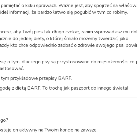
pamiętać o kilku sprawach. Ważne jest, aby spojrzeć na właści
deł informacji, że bardzo łatwo się pogubić w tym co robimy.
e chcesz, aby Twój pies tak długo czekał, zanim wprowadzisz mu do
cznie do jednej diety, o której śmiało możemy twierdzić, jako
ażdy kto chce odpowiednio zadbać o zdrowie swojego psa, powi
 się o tym, dlaczego psy są przystosowane do mięsożerności, co 
 zastosować.
 w tym przykładowe przepisy BARF.
godę z dietą BARF. To trochę jak paszport do innego świata!
ugo?
ostaje on aktywny na Twoim koncie na zawsze.